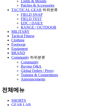
Lights & Mounts
Patches & Accessories
TACTICAL GEAR
하위분류
FIELD SNAP
FIELD TEST
EDC / DAILY
RANGE / OUTDOOR
MILITARY
Tactical Fitness
Clothing
Footwear
Equipment
BRAND
Community
하위분류
Community
Buying Q&A
Global Orders / Proxy
Training & Competitions
Announcements
전체메뉴
SHORTS
GEAR LAB