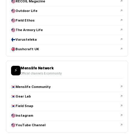
RECOIL Magazine
↗
Outdoor Life
↗
Field Ethos
↗
The Armory Life
↗
Varusteleka
↗
Bushcraft UK
↗
Menslife Network
⚡
Official channels & community
Menslife Community
↗
Gear Lab
↗
Field Snap
↗
Instagram
↗
YouTube Channel
↗