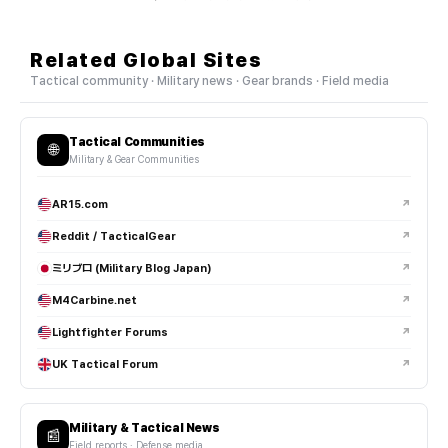
Related Global Sites
Tactical community · Military news · Gear brands · Field media
Tactical Communities
🌐
Military & Gear Communities
AR15.com
↗
Reddit / TacticalGear
↗
ミリブロ (Military Blog Japan)
↗
M4Carbine.net
↗
Lightfighter Forums
↗
UK Tactical Forum
↗
Military & Tactical News
📰
Field reports · Defense media