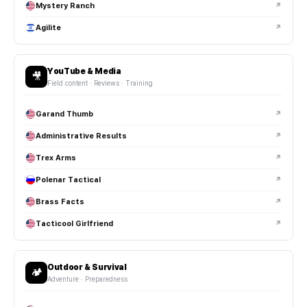
Mystery Ranch
↗
Agilite
↗
YouTube & Media
🎥
Field content · Reviews · Training
Garand Thumb
↗
Administrative Results
↗
Trex Arms
↗
Polenar Tactical
↗
Brass Facts
↗
Tacticool Girlfriend
↗
Outdoor & Survival
🏕️
Adventure · Preparedness