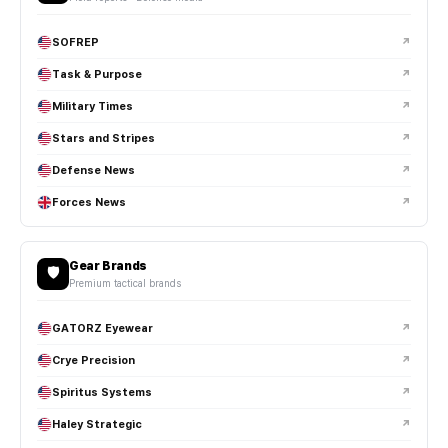
SOFREP
↗
Task & Purpose
↗
Military Times
↗
Stars and Stripes
↗
Defense News
↗
Forces News
↗
Gear Brands
🛡️
Premium tactical brands
GATORZ Eyewear
↗
Crye Precision
↗
Spiritus Systems
↗
Haley Strategic
↗