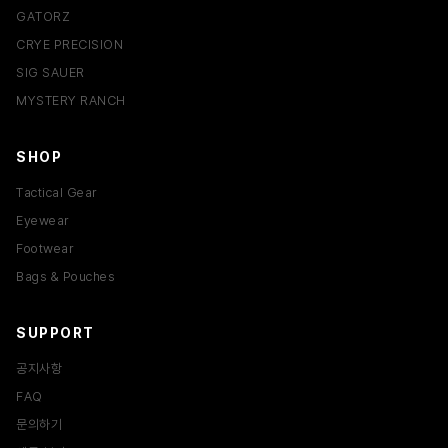
GATORZ
CRYE PRECISION
SIG SAUER
MYSTERY RANCH
SHOP
Tactical Gear
Eyewear
Footwear
Bags & Pouches
SUPPORT
공지사항
FAQ
문의하기