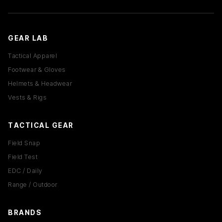
GEAR LAB
Tactical Apparel
Footwear & Gloves
Helmets & Headwear
Vests & Rigs
TACTICAL GEAR
Field Snap
Field Test
EDC / Daily
Range / Outdoor
BRANDS