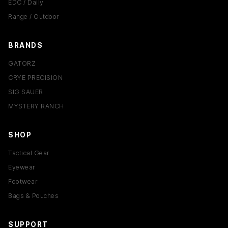
EDC / Daily
Range / Outdoor
BRANDS
GATORZ
CRYE PRECISION
SIG SAUER
MYSTERY RANCH
SHOP
Tactical Gear
Eyewear
Footwear
Bags & Pouches
SUPPORT