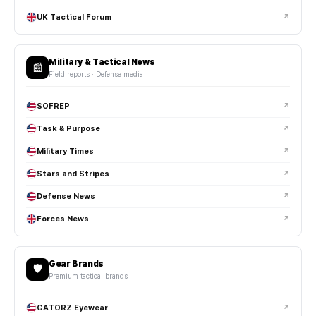
UK Tactical Forum
↗
Military & Tactical News
📰
Field reports · Defense media
SOFREP
↗
Task & Purpose
↗
Military Times
↗
Stars and Stripes
↗
Defense News
↗
Forces News
↗
Gear Brands
🛡️
Premium tactical brands
GATORZ Eyewear
↗