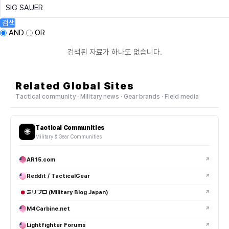
검색
AND
OR
검색된 자료가 하나도 없습니다.
Related Global Sites
Tactical community · Military news · Gear brands · Field media
Tactical Communities
🌐
Military & Gear Communities
AR15.com
↗
Reddit / TacticalGear
↗
ミリブロ (Military Blog Japan)
↗
M4Carbine.net
↗
Lightfighter Forums
↗