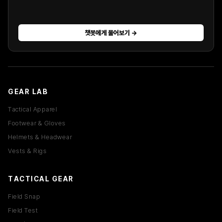
챗봇에게 물어보기 →
GEAR LAB
Tactical Apparel
Footwear & Gloves
Helmets & Headwear
Vests & Rigs
TACTICAL GEAR
Field Snap
Field Test