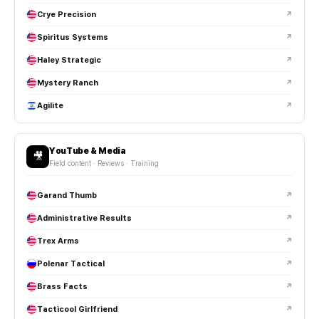
Crye Precision
↗
Spiritus Systems
↗
Haley Strategic
↗
Mystery Ranch
↗
Agilite
↗
YouTube & Media
🎥
Field content · Reviews · Training
Garand Thumb
↗
Administrative Results
↗
Trex Arms
↗
Polenar Tactical
↗
Brass Facts
↗
Tacticool Girlfriend
↗