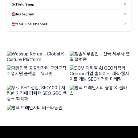
Field Snap
↗
Instagram
↗
YouTube Channel
↗