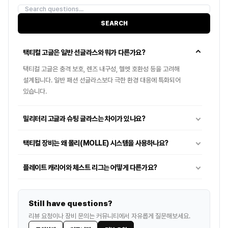
SEARCH
택티컬 고글은 일반 선글라스와 뭐가 다른가요?
택티컬 고글은 충격 보호, 렌즈 내구성, 헬멧 호환성 등을 고려해
설계됩니다. 일반 패션 선글라스보다 극한 환경 대응에 특화되어
있습니다.
밀리터리 고글과 슈팅 글라스는 차이가 있나요?
택티컬 장비는 왜 몰리(MOLLE) 시스템을 사용하나요?
플레이트 캐리어와 체스트 리그는 어떻게 다른가요?
택티컬 장갑은 어떤 기준으로 선택하나요?
Still have questions?
헬멧 레일과 마운트는 어디에 사용하나요?
리뷰 요청이나 장비 문의는 커뮤니티에서 자유롭게 질문해보세요.