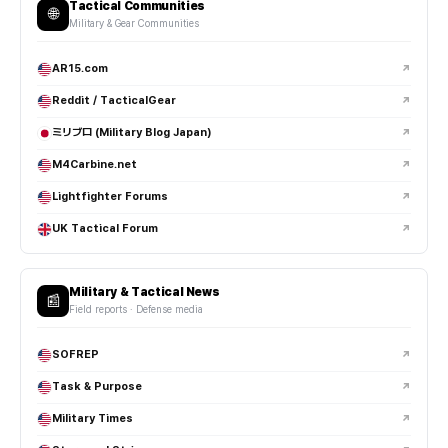
Tactical Communities
EDC는 Everyday Carry의 약자로, 일상에서 항상 휴대하는 장비와
🌐
Military & Gear Communities
아이템 구성을 의미합니다.
AR15.com
↗
대표적인 EDC 구성은 어떻게 되나요?
Reddit / TacticalGear
↗
EDC 플래시라이트는 왜 많이 사용하나요?
ミリブロ (Military Blog Japan)
↗
M4Carbine.net
↗
멀티툴은 실사용 빈도가 높은 편인가요?
Lightfighter Forums
↗
EDC 나이프는 어떤 기준으로 선택하나요?
UK Tactical Forum
↗
슬링백과 백팩 중 어떤 게 EDC에 적합한가요?
Military & Tactical News
📰
Field reports · Defense media
EDC 파우치는 왜 사용하는 건가요?
SOFREP
↗
티타늄 EDC 제품은 왜 인기가 많나요?
Task & Purpose
↗
EDC 세팅에도 스타일이 중요한가요?
Military Times
↗