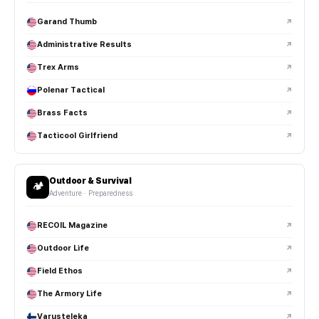
헬멧 패드와 서스펜션 교체 체감이 큰가요?
Garand Thumb
↗
헬멧 커버는 왜 사용하는 건가요?
Administrative Results
↗
Trex Arms
↗
야간 장비 세팅 시 가장 중요한 요소는 무엇인가요?
Polenar Tactical
↗
택티컬 부츠는 일반 등산화와 어떤 차이가 있나요?
Brass Facts
↗
빠른 움직임과 장시간 착용을 고려해 설계되며, 경량성·발목 지지력·배수
Tacticool Girlfriend
↗
성능이 강화된 경우가 많습니다.
Outdoor & Survival
🏕️
고어텍스(GORE-TEX) 부츠는 왜 많이 사용되나요?
Adventure · Preparedness
비브람(Vibram) 아웃솔은 뭐가 좋은가요?
RECOIL Magazine
↗
Outdoor Life
↗
사막용 부츠와 일반 부츠는 차이가 있나요?
Field Ethos
↗
하이컷과 미드컷 부츠는 어떻게 선택하나요?
The Armory Life
↗
Varusteleka
↗