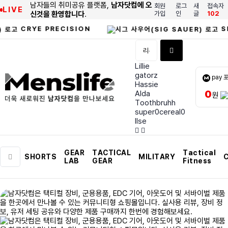
남자들의 취미공유 플랫폼,
남자닷컴에 오
회원
로그
새
접속자
LIVE
신것을 환영합니다
.
가입
인
글
102
CRYE PRECISION
SIG SA
Lillie
gatorz
pay 
Hassie
0
Alda
원
Toothbruhh
super0cereal0
Ilse
GEAR
TACTICAL
Tactical
SHORTS
MILITARY
C
LAB
GEAR
Fitness