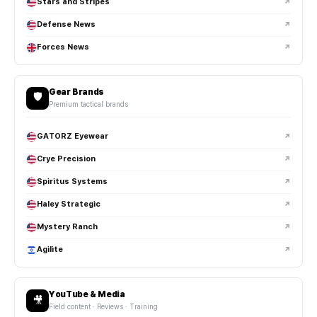
Stars and Stripes
↗
EDC 장비는 어떻게 관리하는 게 좋나요?
Defense News
↗
택티컬 헬멧은 일반 헬멧과 어떤 차이가 있나요?
Forces News
↗
장비 확장성과 보호 성능을 고려해 설계되며, 레일 시스템과 NVG
마운트가 포함되는 경우가 많습니다.
Gear Brands
🛡️
Premium tactical brands
FAST 헬멧 스타일이 인기 있는 이유는 뭔가요?
GATORZ Eyewear
↗
범프 헬멧과 방탄 헬멧은 어떻게 다른가요?
Crye Precision
↗
Spiritus Systems
↗
헬멧 레일은 어디에 사용하는 건가요?
Haley Strategic
↗
NVG 마운트는 어떤 용도로 사용되나요?
Mystery Ranch
↗
Agilite
↗
택티컬 헤드셋은 일반 헤드폰과 차이가 있나요?
부니햇과 볼캡도 전술 장비로 사용되나요?
YouTube & Media
🎥
Field content · Reviews · Training