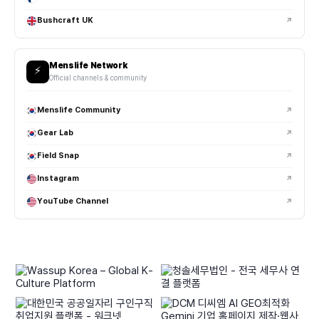
택티컬 부츠는 러닝화처럼 편한가요?
Bushcraft UK
↗
부츠 사이즈는 어떻게 선택하는 게 좋나요?
Menslife Network
⚡
사이드 지퍼 부츠는 실사용에서 편한가요?
Official channels & community
깔창(인솔) 교체가 체감 차이가 큰가요?
Menslife Community
↗
Gear Lab
↗
택티컬 부츠 관리 시 주의할 점이 있나요?
Field Snap
↗
남자닷컴은 어떤 브랜드들과 협업하고 있나요?
Instagram
↗
GATORZ, Snugpak, Revision Military, Merrell Tactical 등
YouTube Channel
↗
밀리터리·택티컬·아웃도어 브랜드와 다양한 협업 콘텐츠를 진행하고
있습니다.
GATORZ는 어떤 특징 때문에 실사용 유저들이 선호하나요?
Snugpak은 어떤 브랜드인가요?