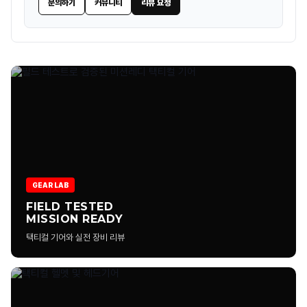
문의하기
커뮤니티
리뷰 요청
택티컬 부츠는 일반 등산화와 차이가 있나요?
IR 패치와 일반 패치는 어떻게 다른가요?
택티컬 백팩은 왜 외부 웨빙이 많은가요?
전술 라이트는 일반 손전등과 어떤 차이가 있나요?
택티컬 의류는 일반 아웃도어 의류와 어떤 차이가 있나요?
택티컬 의류는 활동성, 내구성, 장비 호환성 등을 고려해 설계됩니다.
포켓 구조와 원단 강도가 일반 의류보다 강화된 경우가 많습니다.
GEAR LAB
FIELD TESTED
MISSION READY
컴뱃 셔츠는 왜 몸통과 팔 원단이 다른가요?
택티컬 기어와 실전 장비 리뷰
택티컬 팬츠는 어떻게 선택하는 게 좋나요?
택티컬 의류는 일상복으로 입어도 괜찮나요?