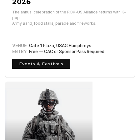
2026
The annual celebration of the ROK-US Alliance returns with K-
pop,
Army Band, food stalls, parade and fireworks.
VENUE
Gate 1 Plaza, USAG Humphreys
ENTRY
Free — CAC or Sponsor Pass Required
Events & Festivals