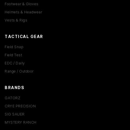
EDC 세팅은 어떤 기준으로 구성하나요?
Footwear & Gloves
Helmets & Headwear
Vests & Rigs
TACTICAL GEAR
Field Snap
Field Test
EDC / Daily
Range / Outdoor
BRANDS
GATORZ
CRYE PRECISION
SIG SAUER
MYSTERY RANCH