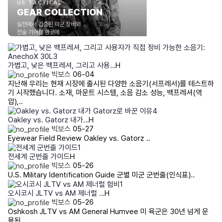
US TACTICAL
GEAR COLLECTION
실전에서 검증된 미군 장비와
전술 기어를 한곳에
가볍고, 낮은 백프레셔, 그리고 사용…
H
빅보스
06-04
지난해 우리는 현재 시장에 출시된 다양한 소음기(서프레서)를 테스트하
기 시작했습니다. 소재, 마운트 시스템, 소음 감소 성능, 백프레셔(역
압),..
Oakley vs. Gatorz 내가…
H
빅보스
05-27
Eyewear Field Review Oakley vs. Gatorz ..
전세계 군번줄 가이드
H
빅보스
05-26
U.S. Military Identification Guide 군별 미군 군번줄(인식표)..
오시코시 JLTV vs AM 제너럴 …
H
빅보스
05-26
Oshkosh JLTV vs AM General Humvee 미 육군은 30년 넘게 운
용된 ..