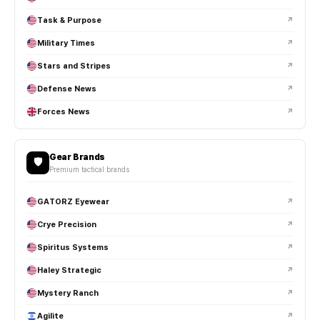
Task & Purpose
↗
Military Times
↗
Stars and Stripes
↗
Defense News
↗
Forces News
↗
Gear Brands
🛡️
Premium tactical brands
GATORZ Eyewear
↗
Crye Precision
↗
Spiritus Systems
↗
Haley Strategic
↗
Mystery Ranch
↗
Agilite
↗