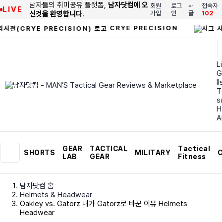
남자들의 취미공유 플랫폼,
남자닷컴에 오
회원
로그
새
접속자
LIVE
신것을 환영합니다
.
가입
인
글
102
CRYE PRECISION
Li
G
I
T
s
H
A
GEAR
TACTICAL
Tactical
SHORTS
MILITARY
C
LAB
GEAR
Fitness
남자닷컴 홈
Helmets & Headwear
Oakley vs. Gatorz 내가 Gatorz로 바꾼 이유 Helmets
Headwear