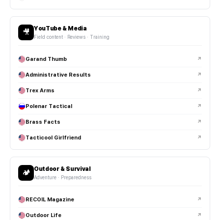
YouTube & Media
🎥
Field content · Reviews · Training
Garand Thumb
↗
Administrative Results
↗
Trex Arms
↗
Polenar Tactical
↗
Brass Facts
↗
Tacticool Girlfriend
↗
Outdoor & Survival
🏕️
Adventure · Preparedness
RECOIL Magazine
↗
Outdoor Life
↗