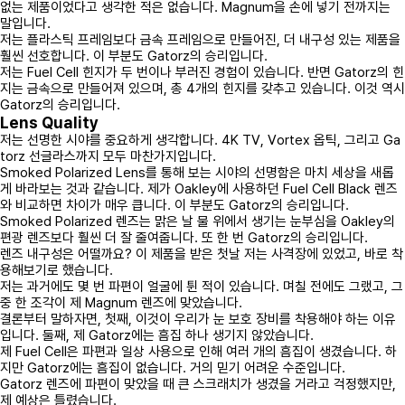
없는 제품이었다고 생각한 적은 없습니다. Magnum을 손에 넣기 전까지는
말입니다.
저는 플라스틱 프레임보다 금속 프레임으로 만들어진, 더 내구성 있는 제품을
훨씬 선호합니다. 이 부분도 Gatorz의 승리입니다.
저는 Fuel Cell 힌지가 두 번이나 부러진 경험이 있습니다. 반면 Gatorz의 힌
지는 금속으로 만들어져 있으며, 총 4개의 힌지를 갖추고 있습니다. 이것 역시
Gatorz의 승리입니다.
Lens Quality
저는 선명한 시야를 중요하게 생각합니다. 4K TV, Vortex 옵틱, 그리고 Ga
torz 선글라스까지 모두 마찬가지입니다.
Smoked Polarized Lens를 통해 보는 시야의 선명함은 마치 세상을 새롭
게 바라보는 것과 같습니다. 제가 Oakley에 사용하던 Fuel Cell Black 렌즈
와 비교하면 차이가 매우 큽니다. 이 부분도 Gatorz의 승리입니다.
Smoked Polarized 렌즈는 맑은 날 물 위에서 생기는 눈부심을 Oakley의
편광 렌즈보다 훨씬 더 잘 줄여줍니다. 또 한 번 Gatorz의 승리입니다.
렌즈 내구성은 어떨까요? 이 제품을 받은 첫날 저는 사격장에 있었고, 바로 착
용해보기로 했습니다.
저는 과거에도 몇 번 파편이 얼굴에 튄 적이 있습니다. 며칠 전에도 그랬고, 그
중 한 조각이 제 Magnum 렌즈에 맞았습니다.
결론부터 말하자면, 첫째, 이것이 우리가 눈 보호 장비를 착용해야 하는 이유
입니다. 둘째, 제 Gatorz에는 흠집 하나 생기지 않았습니다.
제 Fuel Cell은 파편과 일상 사용으로 인해 여러 개의 흠집이 생겼습니다. 하
지만 Gatorz에는 흠집이 없습니다. 거의 믿기 어려운 수준입니다.
Gatorz 렌즈에 파편이 맞았을 때 큰 스크래치가 생겼을 거라고 걱정했지만,
제 예상은 틀렸습니다.