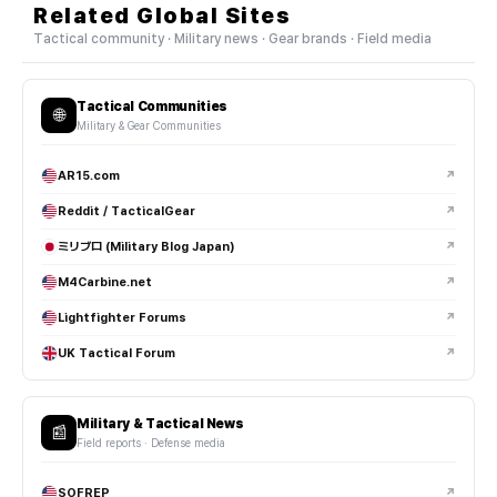
Related Global Sites
Tactical community · Military news · Gear brands · Field media
Tactical Communities
🌐
Military & Gear Communities
AR15.com
↗
Reddit / TacticalGear
↗
ミリブロ (Military Blog Japan)
↗
M4Carbine.net
↗
Lightfighter Forums
↗
UK Tactical Forum
↗
Military & Tactical News
📰
Field reports · Defense media
SOFREP
↗