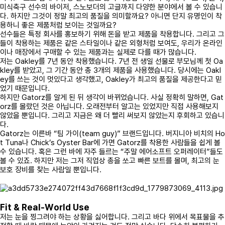
미식축구 선수의 바이저, 스노보더의 고글까지 다양한 분야에서 볼 수 있습니
다. 하지만 그것이 정말 최고의 품질을 의미할까요? 아니면 단지 유명인이 착
용하니 좋은 제품처럼 보이는 것일까요?
선수들은 특정 회사를 홍보하기 위해 돈을 받고 제품을 착용합니다. 그리고 그
들이 착용하는 제품은 같은 스타일이나 같은 외형처럼 보여도, 우리가 온라인
이나 매장에서 구매할 수 있는 제품과는 실제로 다를 때가 많습니다.
저는 Oakley를 7년 동안 착용했습니다. 7년 전 생일 선물로 부모님께 첫 Oa
kley를 받았고, 그 기간 동안 총 3개의 제품을 사용했습니다. 당시에는 Oakl
ey를 쓰는 것이 멋있다고 생각했고, Oakley가 최고의 품질을 제공한다고 믿
었기 때문입니다.
하지만 Gatorz를 알게 된 뒤 생각이 바뀌었습니다. 사실 정확히 말하면, Gat
orz를 몰랐던 것은 아닙니다. 오래전부터 알고는 있었지만 직접 사용해보지
않았을 뿐입니다. 그리고 지금은 왜 더 빨리 써보지 않았는지 후회하고 있습니
다.
Gatorz는 이른바 “팀 가이(team guy)” 브랜드입니다. 버지니아 비치의 Ho
t Tuna나 Chick’s Oyster Bar에 가면 Gatorz를 착용한 사람들을 쉽게 볼
수 있습니다. 혹은 그런 바에 자주 들르는 “주말 에어소프트 오퍼레이터”들도
볼 수 있죠. 하지만 저는 그저 직업상 총을 쏘고 빠른 보트를 몰며, 최고의 눈
보호 장비를 찾는 사람일 뿐입니다.
Fit & Real-World Use
저는 눈을 찡그려야 하는 상황을 싫어합니다. 그리고 바다 위에서 목표물을 추