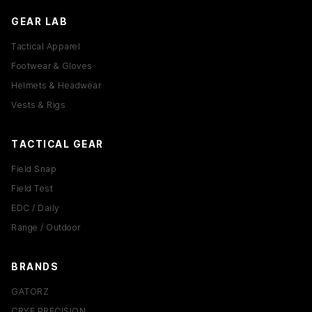
GEAR LAB
Tactical Apparel
Footwear & Gloves
Helmets & Headwear
Vests & Rigs
TACTICAL GEAR
Field Snap
Field Test
EDC / Daily
Range / Outdoor
BRANDS
GATORZ
CRYE PRECISION