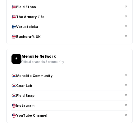
Field Ethos
↗
The Armory Life
↗
Varusteleka
↗
Bushcraft UK
↗
Menslife Network
⚡
Official channels & community
Menslife Community
↗
Gear Lab
↗
Field Snap
↗
Instagram
↗
YouTube Channel
↗