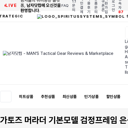
남자들의 취미공유 플랫
1:1
쿠
로
인
용
품
원
속
LIVE
폼,
남자닷컴에 오신것을
FAQ
문
폰
그
결
후
문
가
자
의
존
인
환영합니다
.
제
기
의
입
87
SPIRIT
GIC
Li
g
H
A
s
T
I
히트상품
추천상품
최신상품
인기상품
할인상품
가토즈 머라더 기본모델 검정프레임 은색로