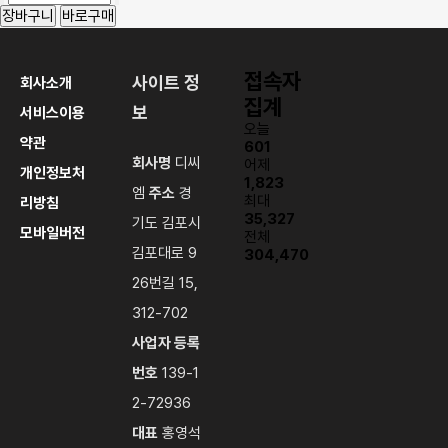
장바구니
바로구매
접속자
사이트 정
회사소개
집계
보
서비스이용
오늘
약관
601
회사명
디씨
어제
개인정보처
1,823
엠
주소
경
최대
리방침
35,327
기도 김포시
모바일버전
전체
김포대로 9
304,470
26번길 15,
312-702
사업자 등록
번호
139-1
2-72936
대표
홍영석