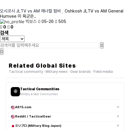
오시코시 JLTV vs AM 제너럴 험비
Oshkosh JLTV vs AM General
Humvee 미 육군은..
빅보스
05-26
505
0
0
검색
Related Global Sites
Tactical community · Military news · Gear brands · Field media
Tactical Communities
🌐
Military & Gear Communities
AR15.com
↗
Reddit / TacticalGear
↗
ミリブロ (Military Blog Japan)
↗