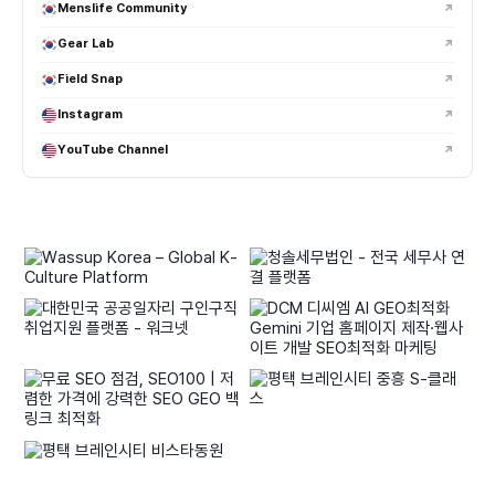
Menslife Community
↗
Gear Lab
↗
Field Snap
↗
Instagram
↗
YouTube Channel
↗