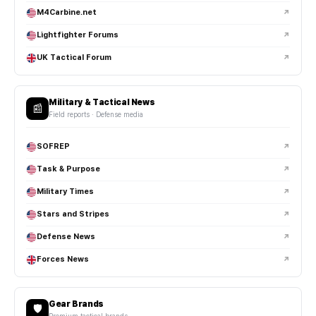
M4Carbine.net
↗
Lightfighter Forums
↗
UK Tactical Forum
↗
Military & Tactical News
📰
Field reports · Defense media
SOFREP
↗
Task & Purpose
↗
Military Times
↗
Stars and Stripes
↗
Defense News
↗
Forces News
↗
Gear Brands
🛡️