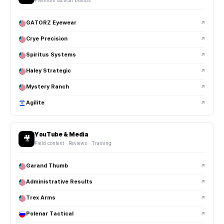
Premium tactical brands
GATORZ Eyewear
↗
Crye Precision
↗
Spiritus Systems
↗
Haley Strategic
↗
Mystery Ranch
↗
Agilite
↗
YouTube & Media
🎥
Field content · Reviews · Training
Garand Thumb
↗
Administrative Results
↗
Trex Arms
↗
Polenar Tactical
↗