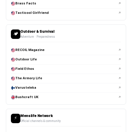
Brass Facts
↗
Tacticool Girlfriend
↗
Outdoor & Survival
🏕️
Adventure · Preparedness
RECOIL Magazine
↗
Outdoor Life
↗
Field Ethos
↗
The Armory Life
↗
Varusteleka
↗
Bushcraft UK
↗
Menslife Network
⚡
Official channels & community