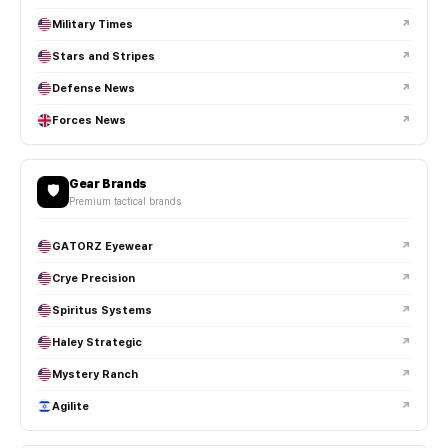
Military Times
↗
Stars and Stripes
↗
Defense News
↗
Forces News
↗
Gear Brands
🛡️
Premium tactical brands
GATORZ Eyewear
↗
Crye Precision
↗
Spiritus Systems
↗
Haley Strategic
↗
Mystery Ranch
↗
Agilite
↗