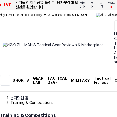
남자들의 취미공유 플랫폼,
남자닷컴에 오
회원
로그
새
접속자
LIVE
신것을 환영합니다
.
가입
인
글
88
CRYE PRECISION
Li
G
T
H
A
I
s
GEAR
TACTICAL
Tactical
SHORTS
MILITARY
C
LAB
GEAR
Fitness
남자닷컴 홈
Training & Competitions
Training & Competitions