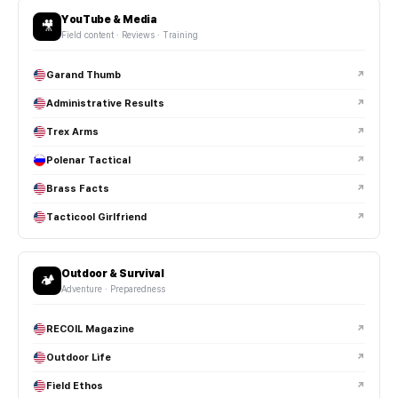
YouTube & Media
🎥
Field content · Reviews · Training
Garand Thumb
↗
Administrative Results
↗
Trex Arms
↗
Polenar Tactical
↗
Brass Facts
↗
Tacticool Girlfriend
↗
Outdoor & Survival
🏕️
Adventure · Preparedness
RECOIL Magazine
↗
Outdoor Life
↗
Field Ethos
↗