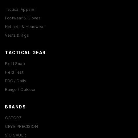
Tactical Apparel
Footwear & Gloves
Helmets & Headwear
Vests & Rigs
TACTICAL GEAR
Field Snap
Field Test
EDC / Daily
Range / Outdoor
BRANDS
GATORZ
CRYE PRECISION
SIG SAUER