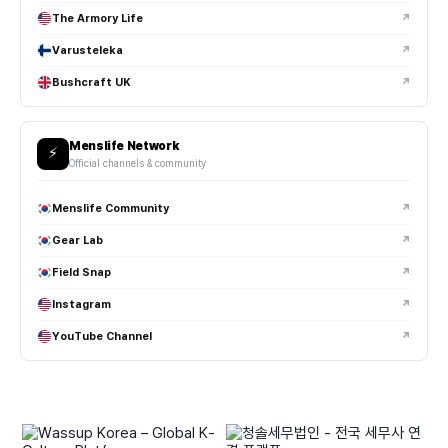
The Armory Life
↗
Varusteleka
↗
Bushcraft UK
↗
Menslife Network
⚡
Official channels & community
Menslife Community
↗
Gear Lab
↗
Field Snap
↗
Instagram
↗
YouTube Channel
↗