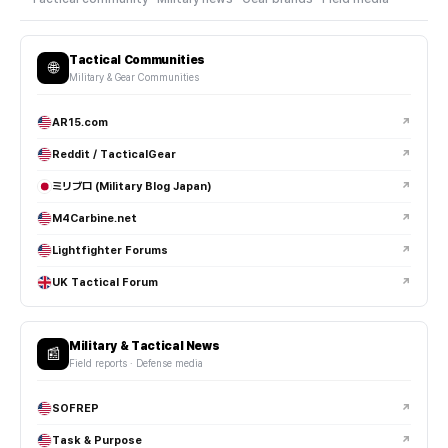
Tactical Communities
🌐
Military & Gear Communities
AR15.com
↗
Reddit / TacticalGear
↗
ミリブロ (Military Blog Japan)
↗
M4Carbine.net
↗
Lightfighter Forums
↗
UK Tactical Forum
↗
Military & Tactical News
📰
Field reports · Defense media
SOFREP
↗
Task & Purpose
↗