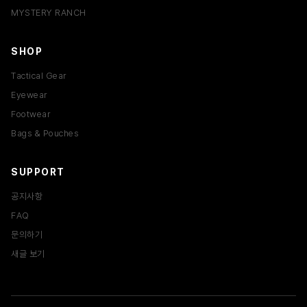
MYSTERY RANCH
SHOP
Tactical Gear
Eyewear
Footwear
Bags & Pouches
SUPPORT
공지사항
FAQ
문의하기
새글 보기