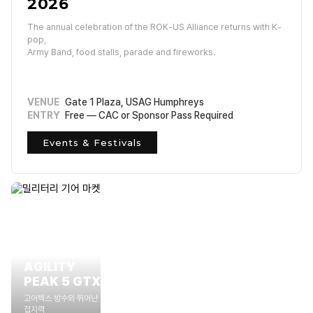
2026
The annual celebration of the ROK-US Alliance returns with K-
pop,
Army Band, food stalls, parade and fireworks.
VENUE
Gate 1 Plaza, USAG Humphreys
ENTRY
Free — CAC or Sponsor Pass Required
Events & Festivals
MERRELL
TACTICAL
AGILITY
PEAK 5 GTX
고어텍스 방수와 뛰어난
접지력