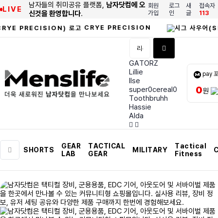
남자들의 취미공유 플랫폼,
남자닷컴에 오
회원
로그
새
접속자
LIVE
신것을 환영합니다
.
가입
인
글
113
CRYE PRECISION
GATORZ
Lillie
pay 
Ilse
0
super0cereal0
원
Toothbruhh
Hassie
Alda
GEAR
TACTICAL
Tactical
SHORTS
MILITARY
C
LAB
GEAR
Fitness