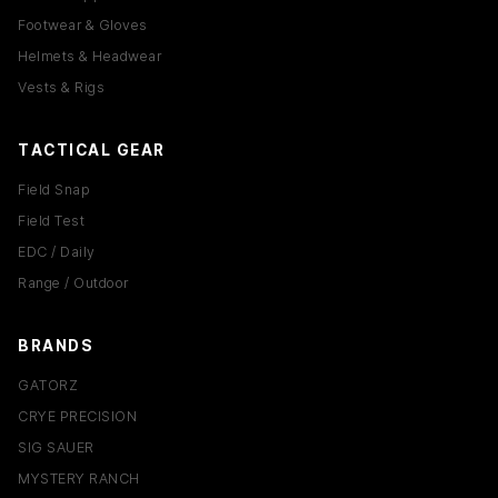
Footwear & Gloves
EDC 세팅은 어떤 기준으로 구성하나요?
Helmets & Headwear
Vests & Rigs
TACTICAL GEAR
Field Snap
Field Test
EDC / Daily
Range / Outdoor
BRANDS
GATORZ
CRYE PRECISION
SIG SAUER
MYSTERY RANCH