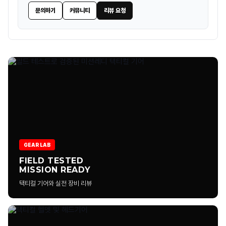
문의하기
커뮤니티
리뷰 요청
택티컬 부츠는 일반 등산화와 차이가 있나요?
IR 패치와 일반 패치는 어떻게 다른가요?
택티컬 백팩은 왜 외부 웨빙이 많은가요?
전술 라이트는 일반 손전등과 어떤 차이가 있나요?
택티컬 의류는 일반 아웃도어 의류와 어떤 차이가 있나요?
택티컬 의류는 활동성, 내구성, 장비 호환성 등을 고려해 설계됩니다.
포켓 구조와 원단 강도가 일반 의류보다 강화된 경우가 많습니다.
GEAR LAB
FIELD TESTED
MISSION READY
컴뱃 셔츠는 왜 몸통과 팔 원단이 다른가요?
택티컬 기어와 실전 장비 리뷰
택티컬 팬츠는 어떻게 선택하는 게 좋나요?
택티컬 의류는 일상복으로 입어도 괜찮나요?