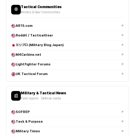
Tactical Communities
EDC는 Everyday Carry의 약자로, 일상에서 항상 휴대하는 장비와
🌐
Military & Gear Communities
아이템 구성을 의미합니다.
AR15.com
↗
대표적인 EDC 구성은 어떻게 되나요?
Reddit / TacticalGear
↗
EDC 플래시라이트는 왜 많이 사용하나요?
ミリブロ (Military Blog Japan)
↗
M4Carbine.net
↗
멀티툴은 실사용 빈도가 높은 편인가요?
Lightfighter Forums
↗
EDC 나이프는 어떤 기준으로 선택하나요?
UK Tactical Forum
↗
슬링백과 백팩 중 어떤 게 EDC에 적합한가요?
Military & Tactical News
📰
Field reports · Defense media
EDC 파우치는 왜 사용하는 건가요?
SOFREP
↗
티타늄 EDC 제품은 왜 인기가 많나요?
Task & Purpose
↗
EDC 세팅에도 스타일이 중요한가요?
Military Times
↗