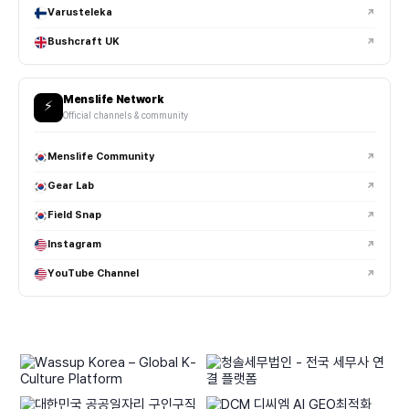
Varusteleka
↗
택티컬 부츠는 러닝화처럼 편한가요?
Bushcraft UK
↗
부츠 사이즈는 어떻게 선택하는 게 좋나요?
Menslife Network
⚡
사이드 지퍼 부츠는 실사용에서 편한가요?
Official channels & community
깔창(인솔) 교체가 체감 차이가 큰가요?
Menslife Community
↗
Gear Lab
↗
택티컬 부츠 관리 시 주의할 점이 있나요?
Field Snap
↗
남자닷컴은 어떤 브랜드들과 협업하고 있나요?
Instagram
↗
GATORZ, Snugpak, Revision Military, Merrell Tactical 등
YouTube Channel
↗
밀리터리·택티컬·아웃도어 브랜드와 다양한 협업 콘텐츠를 진행하고
있습니다.
GATORZ는 어떤 특징 때문에 실사용 유저들이 선호하나요?
Snugpak은 어떤 브랜드인가요?