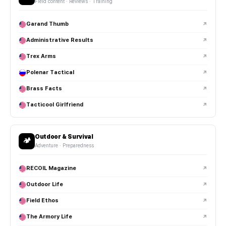
Field content · Reviews · Training
헬멧 패드와 서스펜션 교체 체감이 큰가요?
Garand Thumb
↗
헬멧 커버는 왜 사용하는 건가요?
Administrative Results
↗
Trex Arms
↗
야간 장비 세팅 시 가장 중요한 요소는 무엇인가요?
Polenar Tactical
↗
택티컬 부츠는 일반 등산화와 어떤 차이가 있나요?
Brass Facts
↗
빠른 움직임과 장시간 착용을 고려해 설계되며, 경량성·발목 지지력·배수
Tacticool Girlfriend
↗
성능이 강화된 경우가 많습니다.
Outdoor & Survival
🏕️
고어텍스(GORE-TEX) 부츠는 왜 많이 사용되나요?
Adventure · Preparedness
비브람(Vibram) 아웃솔은 뭐가 좋은가요?
RECOIL Magazine
↗
Outdoor Life
↗
사막용 부츠와 일반 부츠는 차이가 있나요?
Field Ethos
↗
하이컷과 미드컷 부츠는 어떻게 선택하나요?
The Armory Life
↗