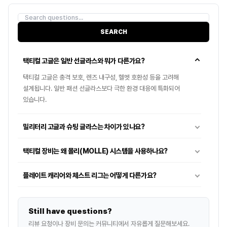
SEARCH
택티컬 고글은 일반 선글라스와 뭐가 다른가요?
택티컬 고글은 충격 보호, 렌즈 내구성, 헬멧 호환성 등을 고려해
설계됩니다. 일반 패션 선글라스보다 극한 환경 대응에 특화되어
있습니다.
밀리터리 고글과 슈팅 글라스는 차이가 있나요?
택티컬 장비는 왜 몰리(MOLLE) 시스템을 사용하나요?
플레이트 캐리어와 체스트 리그는 어떻게 다른가요?
택티컬 장갑은 어떤 기준으로 선택하나요?
Still have questions?
헬멧 레일과 마운트는 어디에 사용하나요?
리뷰 요청이나 장비 문의는 커뮤니티에서 자유롭게 질문해보세요.