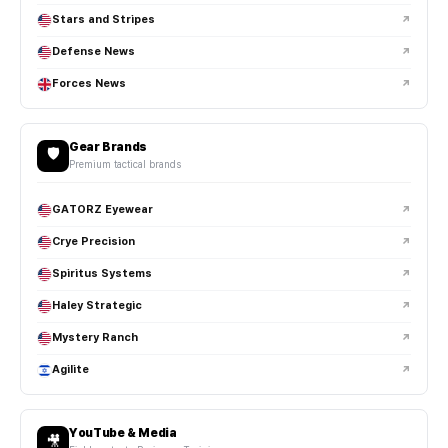
Stars and Stripes
↗
EDC 장비는 어떻게 관리하는 게 좋나요?
Defense News
↗
택티컬 헬멧은 일반 헬멧과 어떤 차이가 있나요?
Forces News
↗
장비 확장성과 보호 성능을 고려해 설계되며, 레일 시스템과 NVG
마운트가 포함되는 경우가 많습니다.
Gear Brands
🛡️
Premium tactical brands
FAST 헬멧 스타일이 인기 있는 이유는 뭔가요?
GATORZ Eyewear
↗
범프 헬멧과 방탄 헬멧은 어떻게 다른가요?
Crye Precision
↗
Spiritus Systems
↗
헬멧 레일은 어디에 사용하는 건가요?
Haley Strategic
↗
NVG 마운트는 어떤 용도로 사용되나요?
Mystery Ranch
↗
Agilite
↗
택티컬 헤드셋은 일반 헤드폰과 차이가 있나요?
부니햇과 볼캡도 전술 장비로 사용되나요?
YouTube & Media
🎥