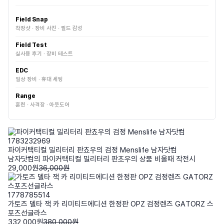
Field Snap
착장샷 · 장비 사진 · 필드 감성
Field Test
실사용 후기 · 장비 테스트
EDC
일상 장비 · 휴대 세팅
Range
훈련 · 사격장 · 아웃도어
1783232969
파이커택티컬 밀리터리 판쵸우의 검정 Menslife 남자닷컴
남자닷컴의 파이커택티컬 밀리터리 판초우의 상품 비올때 작전시
29,000원
36,000원
1778785514
가토즈 델타 잭 카 리미티드에디션 한정판 OPZ 검정렌즈 GATORZ 스
포츠선글라스
332,000원
380,000원