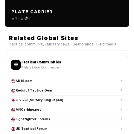
추천을 많이 받은 리뷰는 어떻게 되나요?
PLATE CARRIER
트레이닝 장비
장비 세팅 소개 글도 리뷰로 인정되나요?
Related Global Sites
삭제되거나 제한되는 게시물 기준이 있나요?
Tactical community · Military news · Gear brands · Field media
EDC는 정확히 어떤 의미인가요?
Tactical Communities
EDC는 Everyday Carry의 약자로, 일상에서 항상 휴대하는 장비와
🌐
Military & Gear Communities
아이템 구성을 의미합니다.
AR15.com
↗
대표적인 EDC 구성은 어떻게 되나요?
Reddit / TacticalGear
↗
EDC 플래시라이트는 왜 많이 사용하나요?
ミリブロ (Military Blog Japan)
↗
M4Carbine.net
↗
멀티툴은 실사용 빈도가 높은 편인가요?
Lightfighter Forums
↗
EDC 나이프는 어떤 기준으로 선택하나요?
UK Tactical Forum
↗