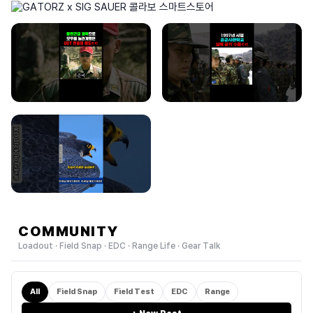
COMMUNITY
Loadout · Field Snap · EDC · Range Life · Gear Talk
All
Field Snap
Field Test
EDC
Range