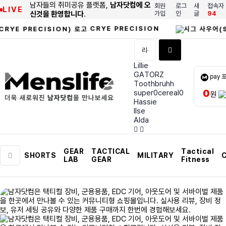
남자들의 취미공유 플랫폼,
남자닷컴에 오
회원
로그
새
접속자
LIVE
신것을 환영합니다
.
가입
인
글
94
CRYE PRECISION
Lillie
GATORZ
pay 
Toothbruhh
0
super0cereal0
원
Hassie
Ilse
Alda
GEAR
TACTICAL
Tactical
SHORTS
MILITARY
C
LAB
GEAR
Fitness