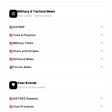
슬링백과 백팩 중 어떤 게 EDC에 적합한가요?
Military & Tactical News
📰
Field reports · Defense media
EDC 파우치는 왜 사용하는 건가요?
SOFREP
↗
티타늄 EDC 제품은 왜 인기가 많나요?
Task & Purpose
↗
EDC 세팅에도 스타일이 중요한가요?
Military Times
↗
Stars and Stripes
↗
EDC 장비는 어떻게 관리하는 게 좋나요?
Defense News
↗
택티컬 헬멧은 일반 헬멧과 어떤 차이가 있나요?
Forces News
↗
장비 확장성과 보호 성능을 고려해 설계되며, 레일 시스템과 NVG
마운트가 포함되는 경우가 많습니다.
Gear Brands
🛡️
Premium tactical brands
FAST 헬멧 스타일이 인기 있는 이유는 뭔가요?
GATORZ Eyewear
↗
범프 헬멧과 방탄 헬멧은 어떻게 다른가요?
Crye Precision
↗