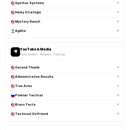
Spiritus Systems
↗
헬멧 레일은 어디에 사용하는 건가요?
Haley Strategic
↗
NVG 마운트는 어떤 용도로 사용되나요?
Mystery Ranch
↗
Agilite
↗
택티컬 헤드셋은 일반 헤드폰과 차이가 있나요?
부니햇과 볼캡도 전술 장비로 사용되나요?
YouTube & Media
🎥
Field content · Reviews · Training
헬멧 패드와 서스펜션 교체 체감이 큰가요?
Garand Thumb
↗
헬멧 커버는 왜 사용하는 건가요?
Administrative Results
↗
Trex Arms
↗
야간 장비 세팅 시 가장 중요한 요소는 무엇인가요?
Polenar Tactical
↗
택티컬 부츠는 일반 등산화와 어떤 차이가 있나요?
Brass Facts
↗
빠른 움직임과 장시간 착용을 고려해 설계되며, 경량성·발목 지지력·배수
Tacticool Girlfriend
↗
성능이 강화된 경우가 많습니다.