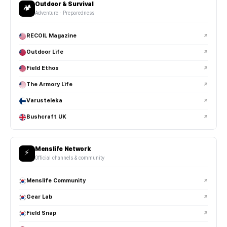
Outdoor & Survival
🏕️
고어텍스(GORE-TEX) 부츠는 왜 많이 사용되나요?
Adventure · Preparedness
비브람(Vibram) 아웃솔은 뭐가 좋은가요?
RECOIL Magazine
↗
Outdoor Life
↗
사막용 부츠와 일반 부츠는 차이가 있나요?
Field Ethos
↗
하이컷과 미드컷 부츠는 어떻게 선택하나요?
The Armory Life
↗
Varusteleka
↗
택티컬 부츠는 러닝화처럼 편한가요?
Bushcraft UK
↗
부츠 사이즈는 어떻게 선택하는 게 좋나요?
Menslife Network
⚡
사이드 지퍼 부츠는 실사용에서 편한가요?
Official channels & community
깔창(인솔) 교체가 체감 차이가 큰가요?
Menslife Community
↗
Gear Lab
↗
택티컬 부츠 관리 시 주의할 점이 있나요?
Field Snap
↗