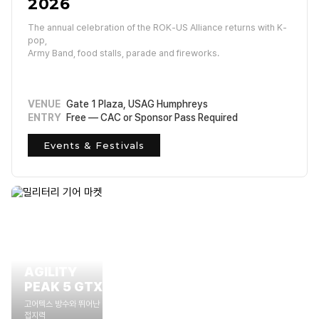
2026
The annual celebration of the ROK-US Alliance returns with K-
pop,
Army Band, food stalls, parade and fireworks.
VENUE
Gate 1 Plaza, USAG Humphreys
ENTRY
Free — CAC or Sponsor Pass Required
Events & Festivals
MERRELL
TACTICAL
AGILITY
PEAK 5 GTX
고어텍스 방수와 뛰어난
접지력