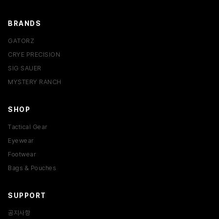
BRANDS
GATORZ
CRYE PRECISION
SIG SAUER
MYSTERY RANCH
SHOP
Tactical Gear
Eyewear
Footwear
Bags & Pouches
SUPPORT
공지사항