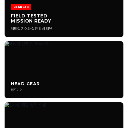
택티컬 의류는 활동성, 내구성, 장비 호환성 등을 고려해 설계됩니다.
포켓 구조와 원단 강도가 일반 의류보다 강화된 경우가 많습니다.
GEAR LAB
FIELD TESTED
MISSION READY
컴뱃 셔츠는 왜 몸통과 팔 원단이 다른가요?
택티컬 기어와 실전 장비 리뷰
택티컬 팬츠는 어떻게 선택하는 게 좋나요?
택티컬 의류는 일상복으로 입어도 괜찮나요?
소프트쉘과 하드쉘은 어떤 차이가 있나요?
멀티캠 패턴은 왜 많이 사용되나요?
HEAD GEAR
헤드기어
택티컬 의류는 사이즈를 크게 입어야 하나요?
무릎 패드가 들어가는 팬츠는 실사용 차이가 큰가요?
택티컬 런닝 웨어는 일반 스포츠웨어와 다른가요?