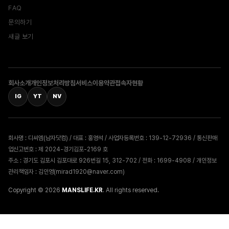
FAQ
문의하기
새글 보기
회사소개
개인정보처리방침
서비스이용약관
접속자현황
IG
YT
NV
회사명 : 디씨엠(남자닷컴) / 대표 : 홍영석 / 사업자등록번호 : 139-12-72936 / 통신판매
업신고번호 : 제 2024-경기김포-2169 호
주소 : 경기도 김포시 김포대로 926번길 15, 312-702 / 전화 : 1699-4908 / 개인정보
관리책임자 : 김인영(mirad1920@naver.com)
Copyright © 2026
MANSLIFE.KR
. All rights reserved.