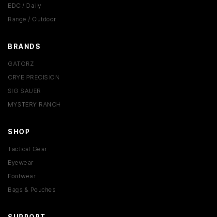
EDC / Daily
Range / Outdoor
BRANDS
GATORZ
CRYE PRECISION
SIG SAUER
MYSTERY RANCH
SHOP
Tactical Gear
Eyewear
Footwear
Bags & Pouches