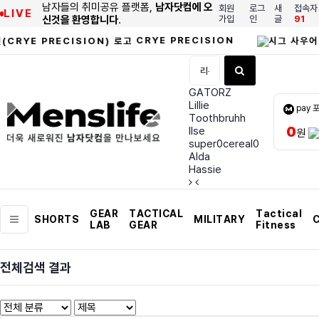
남자들의 취미공유 플랫폼,
남자닷컴에 오
회원
로그
새
접속자
LIVE
신것을 환영합니다
.
가입
인
글
91
CRYE PRECISION
GATORZ
Lillie
pay 
Toothbruhh
0
Ilse
원
super0cereal0
Alda
Hassie
GEAR
TACTICAL
Tactical
SHORTS
MILITARY
C
LAB
GEAR
Fitness
전체검색 결과