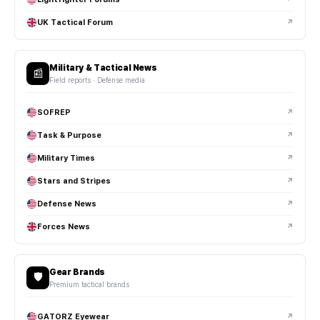
UK Tactical Forum
↗
Military & Tactical News
📰
Field reports · Defense media
SOFREP
↗
Task & Purpose
↗
Military Times
↗
Stars and Stripes
↗
Defense News
↗
Forces News
↗
Gear Brands
🛡️
Premium tactical brands
GATORZ Eyewear
↗