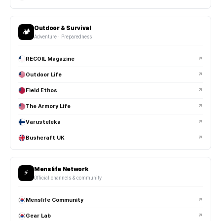
Outdoor & Survival
🏕️
Adventure · Preparedness
RECOIL Magazine
↗
Outdoor Life
↗
Field Ethos
↗
The Armory Life
↗
Varusteleka
↗
Bushcraft UK
↗
Menslife Network
⚡
Official channels & community
Menslife Community
↗
Gear Lab
↗