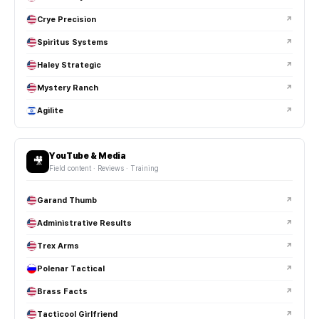
Crye Precision
↗
Spiritus Systems
↗
Haley Strategic
↗
Mystery Ranch
↗
Agilite
↗
YouTube & Media
🎥
Field content · Reviews · Training
Garand Thumb
↗
Administrative Results
↗
Trex Arms
↗
Polenar Tactical
↗
Brass Facts
↗
Tacticool Girlfriend
↗