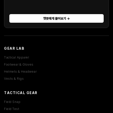
챗봇에게 물어보기 →
GEAR LAB
Tactical Apparel
Footwear & Gloves
Helmets & Headwear
Vests & Rigs
TACTICAL GEAR
Field Snap
Field Test